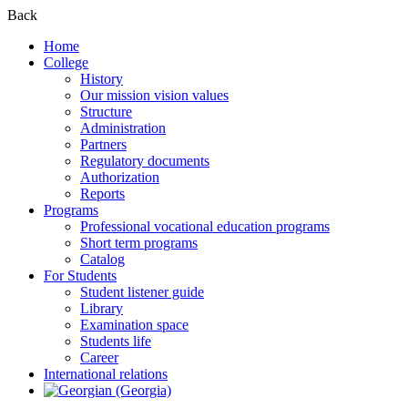
Back
Home
College
History
Our mission vision values
Structure
Administration
Partners
Regulatory documents
Authorization
Reports
Programs
Professional vocational education programs
Short term programs
Catalog
For Students
Student listener guide
Library
Examination space
Students life
Career
International relations