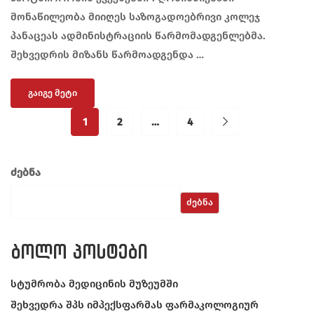
მონაწილეობა მიიღეს საზოგადოებრივი კოლეჯ
პანაცეას ადმინისტრაციის წარმომადგენლებმა.
შეხვედრის მიზანს წარმოადგენდა …
ᲒᲐᲘᲒᲔ ᲛᲔᲢᲘ
1
2
…
4
ძებნა
ᲫᲔᲑᲜᲐ
ბოლო პოსტები
სტუმრობა მედიცინის მუზეუმში
შეხვედრა შპს იმპექსფარმას ფარმაკოლოგიურ