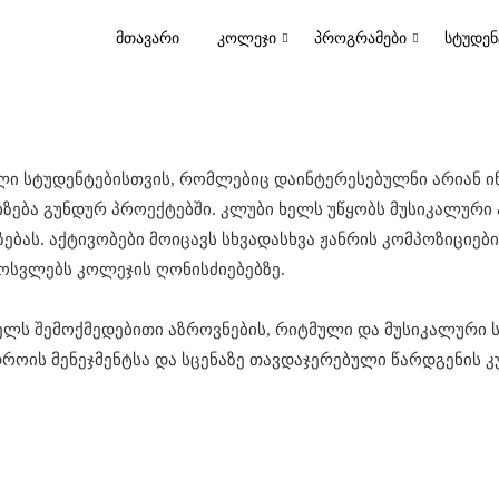
ᲛᲗᲐᲕᲐᲠᲘ
ᲙᲝᲚᲔᲯᲘ
ᲞᲠᲝᲒᲠᲐᲛᲔᲑᲘ
ᲡᲢᲣᲓᲔᲜ
ული სტუდენტებისთვის, რომლებიც დაინტერესებულნი არიან
ზება გუნდურ პროექტებში. კლუბი ხელს უწყობს მუსიკალური ა
ას. აქტივობები მოიცავს სხვადასხვა ჟანრის კომპოზიციები
ოსვლებს კოლეჯის ღონისძიებებზე.
ლს შემოქმედებითი აზროვნების, რიტმული და მუსიკალური სმე
 დროის მენეჯმენტსა და სცენაზე თავდაჯერებული წარდგენის 