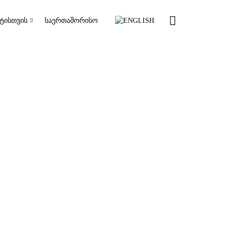
ᲢᲘᲡᲗᲕᲘᲡ
ᲡᲐᲔᲠᲗᲐᲨᲝᲠᲘᲡᲝ