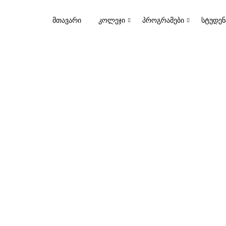
ᲛᲗᲐᲕᲐᲠᲘ
ᲙᲝᲚᲔᲯᲘ
ᲞᲠᲝᲒᲠᲐᲛᲔᲑᲘ
ᲡᲢᲣᲓᲔᲜ