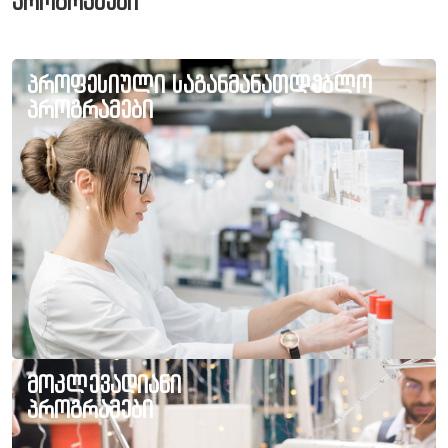
პროგრამები
პროფესიული საგანმანათლებლო
პროგრამები
მოკლევადიანი
პროგრამები