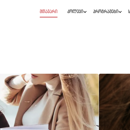
ᲛᲗᲐᲕᲐᲠᲘ
ᲙᲝᲚᲔᲯᲘ
ᲞᲠᲝᲒᲠᲐᲛᲔᲑᲘ