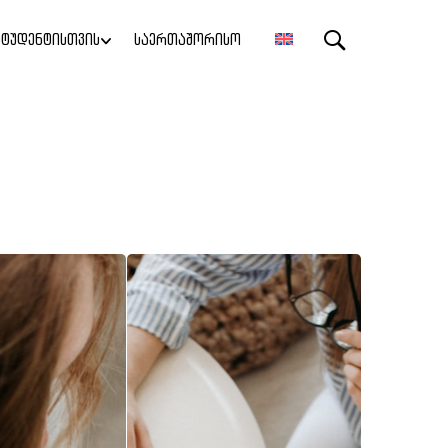
ᲡᲢᲣᲓᲔᲜᲢᲘᲡᲗᲕᲘᲡ
ᲡᲐᲔᲠᲗᲐᲨᲝᲠᲘᲡᲝ