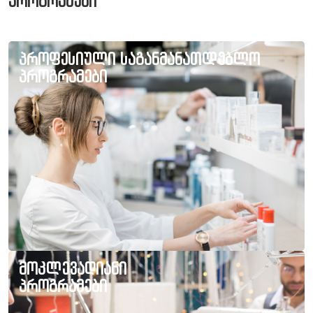
პროგრამები
პროფესიული საგანმანათლებლო
პროგრამები
მოკლევადიანი
პროგრამები